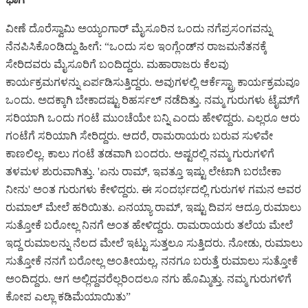
ವೀಣೆ ದೊರೆಸ್ವಾಮಿ ಅಯ್ಯಂಗಾರ್ ಮೈಸೂರಿನ ಒಂದು ನಗೆಪ್ರಸಂಗವನ್ನು
ನೆನಪಿಸಿಕೊಂಡಿದ್ದು ಹೀಗೆ: “ಒಂದು ಸಲ ಇಂಗ್ಲೆಂಡ್‌ನ ರಾಜಮನೆತನಕ್ಕೆ
ಸೇರಿದವರು ಮೈಸೂರಿಗೆ ಬಂದಿದ್ದರು. ಮಹಾರಾಜರು ಕೆಲವು
ಕಾರ್ಯಕ್ರಮಗಳನ್ನು ಏರ್ಪಡಿಸುತ್ತಿದ್ದರು. ಅವುಗಳಲ್ಲಿ ಆರ್ಕೆಸ್ಟ್ರಾ ಕಾರ್ಯಕ್ರಮವೂ
ಒಂದು. ಅದಕ್ಕಾಗಿ ಬೇಕಾದಷ್ಟು ರಿಹರ್ಸಲ್ ನಡೆದಿತ್ತು. ನಮ್ಮ ಗುರುಗಳು ಟೈಮ್‌ಗೆ
ಸರಿಯಾಗಿ ಒಂದು ಗಂಟೆ ಮುಂಚೆಯೇ ಬನ್ನಿ ಎಂದು ಹೇಳಿದ್ದರು. ಎಲ್ಲರೂ ಆರು
ಗಂಟೆಗೆ ಸರಿಯಾಗಿ ಸೇರಿದ್ದರು. ಆದರೆ, ರಾಮರಾಯರು ಬರುವ ಸುಳಿವೇ
ಕಾಣಲಿಲ್ಲ. ಕಾಲು ಗಂಟೆ ತಡವಾಗಿ ಬಂದರು. ಅಷ್ಟರಲ್ಲಿ ನಮ್ಮ ಗುರುಗಳಿಗೆ
ತಳಮಳ ಶುರುವಾಗಿತ್ತು. 'ಏನು ರಾಮ್, ಇವತ್ತೂ ಇಷ್ಟು ಲೇಟಾಗಿ ಬರಬೇಕಾ
ನೀನು' ಅಂತ ಗುರುಗಳು ಕೇಳಿದ್ದರು. ಈ ಸಂದರ್ಭದಲ್ಲಿ ಗುರುಗಳ ಗಮನ ಅವರ
ರುಮಾಲ್ ಮೇಲೆ ಹರಿಯಿತು. ಏನಯ್ಯಾ ರಾಮ್, ಇಷ್ಟು ದಿವಸ ಆದ್ರೂ ರುಮಾಲು
ಸುತ್ತೋಕೆ ಬರೋಲ್ಲ ನಿನಗೆ ಅಂತ ಹೇಳಿದ್ದರು. ರಾಮರಾಯರು ತಲೆಯ ಮೇಲೆ
ಇದ್ದ ರುಮಾಲನ್ನು ನೆಲದ ಮೇಲೆ ಇಟ್ಟು ಸುತ್ತಲೂ ಸುತ್ತಿದರು. ನೋಡು, ರುಮಾಲು
ಸುತ್ತೋಕೆ ನನಗೆ ಬರೋಲ್ಲ ಅಂತೀಯಲ್ಲ, ನನಗೂ ಬರುತ್ತೆ ರುಮಾಲು ಸುತ್ತೋಕೆ
ಅಂದಿದ್ದರು. ಆಗ ಅಲ್ಲಿದ್ದವರೆಲ್ಲರಿಂದಲೂ ನಗು ಹೊಮ್ಮಿತ್ತು. ನಮ್ಮ ಗುರುಗಳಿಗೆ
ಕೋಪ ಎಲ್ಲಾ ಕಡಿಮೆಯಾಯಿತು”