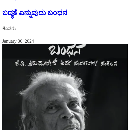
ಬದ್ಧತೆ ಎನ್ನುವುದು ಬಂಧನ
ಕೊನರು
·
January 30, 2024