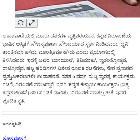
ಆಕಾಶವಾಣಿಯಲ್ಲಿ ಮೂರು ದಶಕಗಳ ವೃತ್ತಿಪರಯಾನ. ಕನ್ನಡ ನಿರೂಪಣೆಯ
ಭಾಷಿಕ ಅಸ್ಮಿತೆಗೆ ಸೌಜನ್ಯಪೂರ್ಣ ಸೌಂದರ್ಯದ ಸ್ಪರ್ಶ ನೀಡಿದವರು. 'ಧ್ವನಿ'
ತಾಂತ್ರಿಕವೂ ಹೌದು, ಮಾಂತ್ರಿಕವೂ ಹೌದು ಎಂದು ಪ್ರಯೋಗದಲ್ಲಿ
ತಿಳಿಸಿದವರು. ಇದಕ್ಕೆ ಅವರ 'ಬಾನಯಾನ', 'ಕಿವಿಮಾತು', ಸ್ವಾತಂತ್ರೋತ್ಸವ,
ರಾಜ್ಯೋತ್ಸವ, ಹಬ್ಬ ಹರಿದಿನಗಳ ವಿಶೇಷ ರೂಪಕ ರಚನೆಗಳು, ನೇರ ಪ್ರಸಾರದ
ಪ್ರಸ್ತುತೀಕರಣಗಳೇ ಉದಾಹರಣೆ. ಸತತ 6 ವರ್ಷ 'ಸುದ್ದಿ ಸ್ವಾರಸ್ಯ' ಕಾರ್ಯಕ್ರಮ
ರಚನೆ, ನಿರೂಪಣೆ ಮಾಡಿದ್ದಾರೆ. ಇವರ 'ಕನ್ನಡ ಕಜ್ಜಾಯ' ಕಾರ್ಯಕ್ರಮ (ನಿತ್ಯ
ಕನ್ನಡ ಚಿಂತನೆ) 800 ಸಂಚಿಕೆ ದಾಟಿತು. 'ನಿರೂಪಣೆ ಮಾತಲ್ಲ ಗೀತೆ' ಇವರ
ಪ್ರಕಟಿತ ಕೃತಿ.
ಇದನ್ನೂ ಓದಿ …
ಹೊಸವೊಸಗೆ