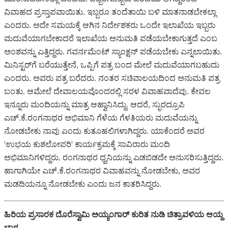
ವಿವಾಹದ ಪ್ರಸ್ತಾಪವಾಯಿತು. ಇಬ್ಬರೂ ತಂದೆತಾಯಿ ಬಳಿ ಮಾತನಾಡಬೇಕಲ್ಲಾ
ಎಂದರು. ಅದೇ ಸಮಯಕ್ಕೆ ಆಗಿನ ನಿರ್ದೇಶಕರು ಒಂದೇ ಇಲಾಖೆಯ ಇಬ್ಬರು
ಮದುವೆಯಾಗಬೇಕಾದರೆ ಇಲಾಖೆಯ ಅನುಮತಿ ಪಡೆಯಬೇಕಾಗುತ್ತದೆ ಎಂಬ
ಅಂಶವನ್ನು ಎತ್ತಿದ್ದರು. ಗವರ್ನಮೆಂಟ್ ಸ್ಯಾಂಕ್ಷನ್ ಪಡೆಯಬೇಕು ಎನ್ನಲಾಯಿತು.
ಮಿನಿಸ್ಟರ್‌ಗೆ ಬರೆಯುತ್ತೇನೆ, ಒಪ್ಪಿಗೆ ಪತ್ರ ಬಂದ ಮೇಲೆ ಮದುವೆಯಾಗಬಹುದು
ಎಂದರು. ಅವರು ಪತ್ರ ಬರೆದರು. ನಂತರ ಸಚಿವಾಲಯದಿಂದ ಅನುಮತಿ ಪತ್ರ
ಬಂತು. ಆಮೇಲೆ ದೇವಾಲಯವೊಂದರಲ್ಲಿ ಸರಳ ವಿವಾಹವಾದೆವು. ಕೇವಲ
ಇನ್ನೂರು ಮಂದಿಯನ್ನು ಮಾತ್ರ ಆಹ್ವಾನಿಸಿದ್ದು. ಆದರೆ, ಸ್ಫುರದ್ರೂಪಿ
ಎಚ್.ಕೆ.ರಂಗನಾಥರ ಅಭಿಮಾನಿ ಗೆಳೆಯ ಗೆಳತಿಯರು ಮದುವೆಯನ್ನು
ನೋಡಬೇಕು ನಾವು ಎಂದು ಕುತೂಹಲಿಗಳಾಗಿದ್ದರು. ಯಾಕೆಂದರೆ ಅವರ
'ಉಭಯ ಕುಶಲೋಪರಿ' ಕಾರ್ಯಕ್ರಮಕ್ಕೆ ಸಾವಿರಾರು ಮಂದಿ
ಅಭಿಮಾನಿಗಳಿದ್ದರು. ರಂಗನಾಥರ ಧ್ವನಿಯನ್ನು ಎಡಬಿಡದೇ ಅನುಸರಿಸುತ್ತಿದ್ದರು.
ಹಾಗಾಗಿಯೇ ಎಚ್.ಕೆ.ರಂಗನಾಥರ ವಿವಾಹವನ್ನು ನೋಡಬೇಕು, ಅವರ
ಮಡದಿಯನ್ನೂ ನೋಡಬೇಕು ಎಂದು ಜನ ಕಾತರಿಸಿದ್ದರು.
ಹಿರಿಯ ಪ್ರಸಾರಕ ದೊರೆಸ್ವಾಮಿ ಅಯ್ಯಂಗಾರ್ ಕುರಿತ ನುಡಿ ಚಿತ್ರಾವಳಿಯ ಆಯ್ದ
ಭಾಗ