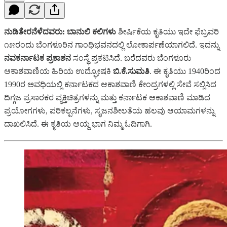
ನುಡಿತೇರನೆಳೆದವರು: ಬಾನುಲಿ ಕಲಿಗಳು
ಶೀರ್ಷಿಕೆಯ ಕೃತಿಯು ಇದೇ ಫೆಬ್ರವರಿ
೧೫ರಂದು ಬೆಂಗಳೂರಿನ ಗಾಂಧಿಭವನದಲ್ಲಿ ಲೋಕಾರ್ಪಣೆಯಾಗಲಿದೆ. ಇದನ್ನು
ನವಕರ್ನಾಟಕ ಪ್ರಕಾಶನ
ಸಂಸ್ಥೆ ಪ್ರಕಟಿಸಿದೆ. ಬರೆದವರು ಬೆಂಗಳೂರು
ಆಕಾಶವಾಣಿಯ ಹಿರಿಯ ಉದ್ಘೋಷಕಿ
ಬಿ.ಕೆ.ಸುಮತಿ
. ಈ ಕೃತಿಯು 1940ರಿಂದ
1990ರ ಅವಧಿಯಲ್ಲಿ ಕರ್ನಾಟಕದ ಆಕಾಶವಾಣಿ ಕೇಂದ್ರಗಳಲ್ಲಿ ಸೇವೆ ಸಲ್ಲಿಸಿದ
ದಿಗ್ಗಜ ಪ್ರಸಾರಕರ ವ್ಯಕ್ತಿಚಿತ್ರಗಳನ್ನು ಮತ್ತು ಕರ್ನಾಟಕ ಆಕಾಶವಾಣಿ ಮಾಡಿದ
ಪ್ರಯೋಗಗಳು, ಪರಿಕಲ್ಪನೆಗಳು, ಸೃಜನಶೀಲತೆಯ ಹಲವು ಆಯಾಮಗಳನ್ನು
ದಾಖಲಿಸಿದೆ. ಈ ಕೃತಿಯ ಆಯ್ದ ಭಾಗ ನಿಮ್ಮ ಓದಿಗಾಗಿ.