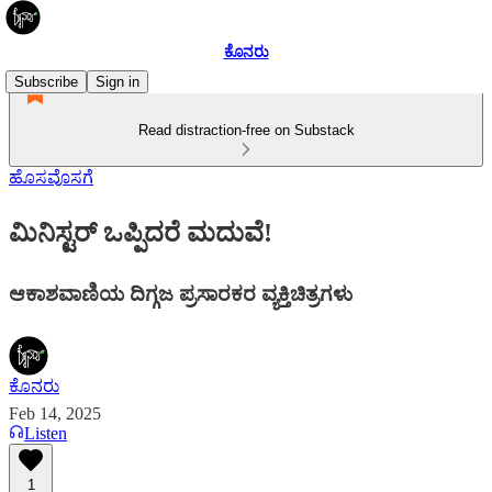
ಕೊನರು
Subscribe
Sign in
Read distraction-free on Substack
ಹೊಸವೊಸಗೆ
ಮಿನಿಸ್ಟರ್ ಒಪ್ಪಿದರೆ ಮದುವೆ!
ಆಕಾಶವಾಣಿಯ ದಿಗ್ಗಜ ಪ್ರಸಾರಕರ ವ್ಯಕ್ತಿಚಿತ್ರಗಳು
ಕೊನರು
Feb 14, 2025
Listen
1